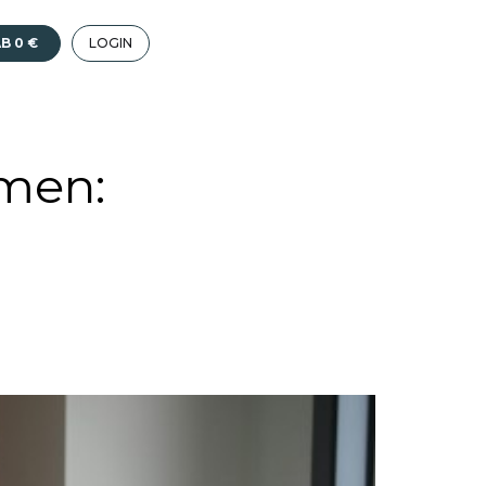
B 0 €
LOGIN
hmen: