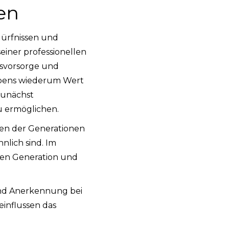
en
dürfnissen und
einer professionellen
rsvorsorge und
 Lebens wiederum Wert
zunächst
u ermöglichen.
en der Generationen
lich sind. Im
eren Generation und
und Anerkennung bei
einflussen das