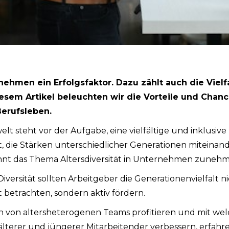
ernehmen ein Erfolgsfaktor. Dazu zählt auch die Vielf
iesem Artikel beleuchten wir die Vorteile und Chan
Berufsleben.
elt steht vor der Aufgabe, eine vielfältige und inklus
, die Stärken unterschiedlicher Generationen miteinand
nnt das Thema Altersdiversität in Unternehmen zune
versität sollten Arbeitgeber die Generationenvielfalt ni
t betrachten, sondern aktiv fördern.
on altersheterogenen Teams profitieren und mit we
terer und jüngerer Mitarbeitender verbessern, erfahren