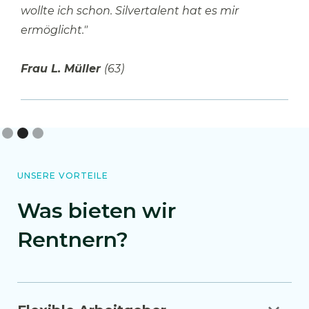
wollte ich schon. Silvertalent hat es mir
ermöglicht."
Frau L. Müller
(63)
Slide 2 of 3.
UNSERE VORTEILE
Was bieten wir
Rentnern?