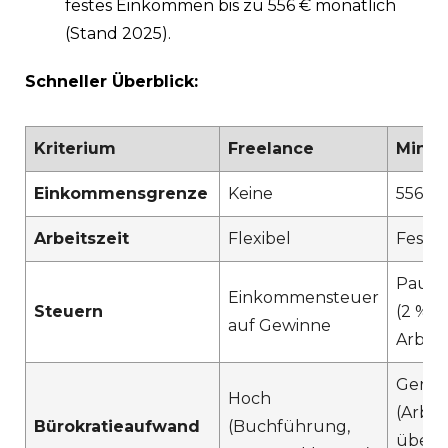
festes Einkommen bis zu 556 € monatlich
(Stand 2025).
Schneller Überblick:
Kriterium
Freelance
Minij
Einkommensgrenze
Keine
556 €
Arbeitszeit
Flexibel
Feste 
Pausc
Einkommensteuer
Steuern
(2 % 
auf Gewinne
Arbeit
Gerin
Hoch
(Arbei
Bürokratieaufwand
(Buchführung,
übern