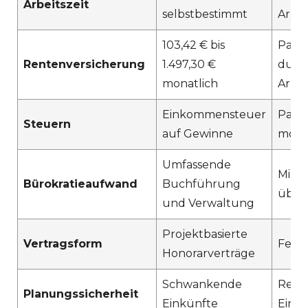
Arbeitszeit
selbstbestimmt
Arbei
103,42 € bis
Paus
Rentenversicherung
1.497,30 €
durc
monatlich
Arbe
Einkommensteuer
Paus
Steuern
auf Gewinne
mögl
Umfassende
Minim
Bürokratieaufwand
Buchführung
über
und Verwaltung
Projektbasierte
Vertragsform
Feste
Honorarverträge
Schwankende
Rege
Planungssicherheit
Einkünfte
Eink