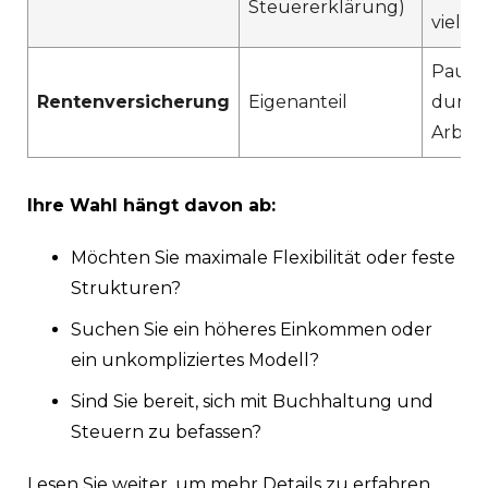
Steuererklärung)
vieles)
Pausc
Rentenversicherung
Eigenanteil
durch
Arbei
Ihre Wahl hängt davon ab:
Möchten Sie maximale Flexibilität oder feste
Strukturen?
Suchen Sie ein höheres Einkommen oder
ein unkompliziertes Modell?
Sind Sie bereit, sich mit Buchhaltung und
Steuern zu befassen?
Lesen Sie weiter, um mehr Details zu erfahren